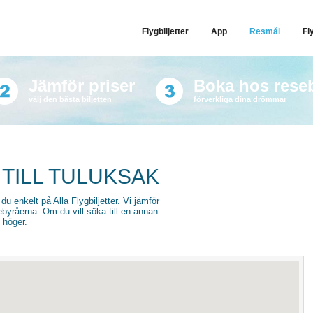
Flygbiljetter
App
Resmål
Fl
Jämför priser
Boka hos rese
välj den bästa biljetten
förverkliga dina drömmar
 TILL TULUKSAK
 du enkelt på Alla Flygbiljetter. Vi jämför
sebyråerna. Om du vill söka till en annan
l höger.