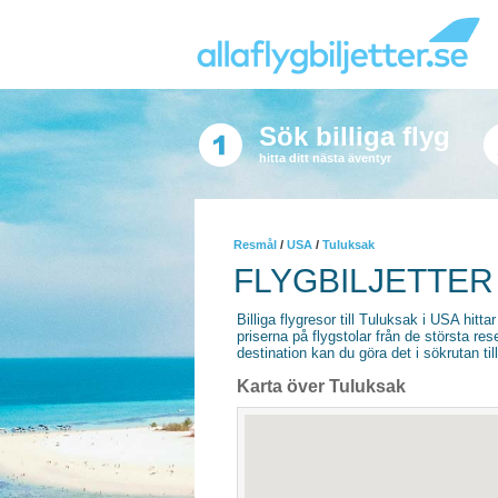
Sök billiga flyg
hitta ditt nästa äventyr
Resmål
/
USA
/
Tuluksak
FLYGBILJETTER
Billiga flygresor till Tuluksak i USA hittar
priserna på flygstolar från de största re
destination kan du göra det i sökrutan til
Karta över Tuluksak