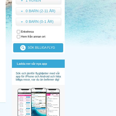
1 VUXEN
0 BARN (2-11 ÅR)
0 BARN (0-1 ÅR)
Enkelresa
Hem från annan ort
SÖK BILLIGA FLYG
Ladda ner vår nya app
Sök och jämför flygbiljetter med vår
app för iPhone och Android och hitta
billiga resor, var du än befinner dig!