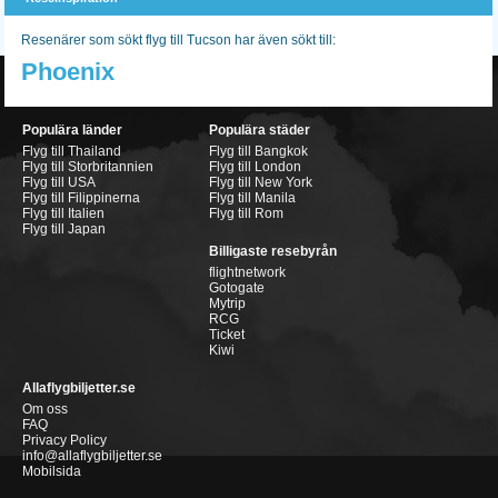
Resenärer som sökt flyg till Tucson har även sökt till:
Phoenix
Populära länder
Populära städer
Flyg till Thailand
Flyg till Bangkok
Flyg till Storbritannien
Flyg till London
Flyg till USA
Flyg till New York
Flyg till Filippinerna
Flyg till Manila
Flyg till Italien
Flyg till Rom
Flyg till Japan
Billigaste resebyrån
flightnetwork
Gotogate
Mytrip
RCG
Ticket
Kiwi
Allaflygbiljetter.se
Om oss
FAQ
Privacy Policy
info@allaflygbiljetter.se
Mobilsida