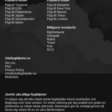
Populära länder
Populära städer
Flyg till Thailand
Flyg till Bangkok
Flyg till USA
Flyg till New York
Flyg till Filippinerna
Flyg till Manila
Flyg till Japan
Flyg till Tokyo
Flyg till Storbritannien
Flyg till London
Flyg till Italien
Billigaste resebyrån
flightnetwork
Gotogate
Mytrip
Ticket
Kiwi
RCG
Allaflygbiljetter.se
Om oss
FAQ
Privacy Policy
info@allaflygbiljetter.se
Mobilsida
Jämför alla billiga flygbiljetter
Vi hjälper dig att hitta nätets bästa flygbiljetter bland resebyråer och
flygbolag över hela världen. En enkel sökning ger dig snabbt och gratis en
jämförelse av nätets bästa alternativ. Bokningen gör du smidigt genom att
klicka dig vidare till en av våra återförsäljare.