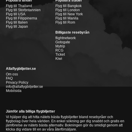
Populära länder
Populära städer
Flyg till Thailand
Flyg till Bangkok
Flyg till Storbritannien
Flyg till London
Flyg till USA
Flyg till New York
Flyg till Filippinerna
Flyg till Manila
Flyg till Italien
Flyg till Rom
Flyg till Japan
Billigaste resebyrån
flightnetwork
Gotogate
Mytrip
RCG
Ticket
Kiwi
Allaflygbiljetter.se
Om oss
FAQ
Privacy Policy
info@allaflygbiljetter.se
Mobilsida
Jämför alla billiga flygbiljetter
Vi hjälper dig att hitta nätets bästa flygbiljetter bland resebyråer och
flygbolag över hela världen. En enkel sökning ger dig snabbt och gratis en
jämförelse av nätets bästa alternativ. Bokningen gör du smidigt genom att
klicka dig vidare till en av våra återförsäljare.