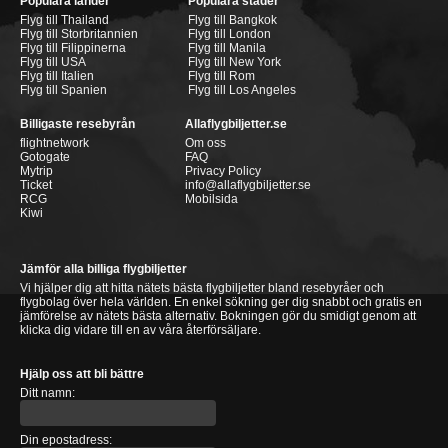
Populära länder
Populära städer
Flyg till Thailand
Flyg till Bangkok
Flyg till Storbritannien
Flyg till London
Flyg till Filippinerna
Flyg till Manila
Flyg till USA
Flyg till New York
Flyg till Italien
Flyg till Rom
Flyg till Spanien
Flyg till Los Angeles
Billigaste resebyrån
Allaflygbiljetter.se
flightnetwork
Om oss
Gotogate
FAQ
Mytrip
Privacy Policy
Ticket
info@allaflygbiljetter.se
RCG
Mobilsida
Kiwi
Jämför alla billiga flygbiljetter
Vi hjälper dig att hitta nätets bästa flygbiljetter bland resebyråer och
flygbolag över hela världen. En enkel sökning ger dig snabbt och gratis en
jämförelse av nätets bästa alternativ. Bokningen gör du smidigt genom att
klicka dig vidare till en av våra återförsäljare.
Hjälp oss att bli bättre
Ditt namn:
Din epostadress: