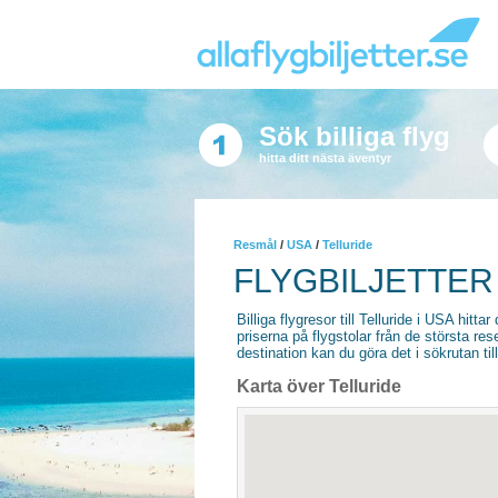
Sök billiga flyg
hitta ditt nästa äventyr
Resmål
/
USA
/
Telluride
FLYGBILJETTER 
Billiga flygresor till Telluride i USA hittar
priserna på flygstolar från de största re
destination kan du göra det i sökrutan til
Karta över Telluride