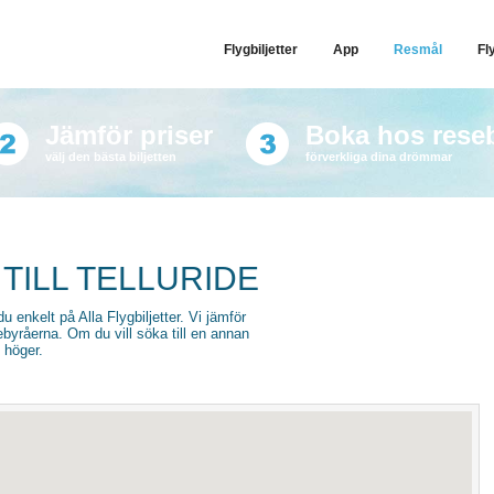
Flygbiljetter
App
Resmål
Fl
Jämför priser
Boka hos rese
välj den bästa biljetten
förverkliga dina drömmar
TILL TELLURIDE
 du enkelt på Alla Flygbiljetter. Vi jämför
sebyråerna. Om du vill söka till en annan
l höger.