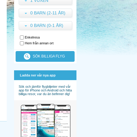
1 VUXEN
0 BARN (2-11 ÅR)
0 BARN (0-1 ÅR)
Enkelresa
Hem från annan ort
SÖK BILLIGA FLYG
Ladda ner vår nya app
Sök och jämför flygbiljetter med vår
app för iPhone och Android och hitta
billiga resor, var du än befinner dig!