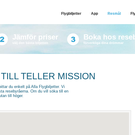
Flygbiljetter
App
Resmål
Fl
Jämför priser
Boka hos rese
välj den bästa biljetten
förverkliga dina drömmar
TILL TELLER MISSION
hittar du enkelt på Alla Flygbiljetter. Vi
sta resebyråerna. Om du vill söka till en
an till höger.