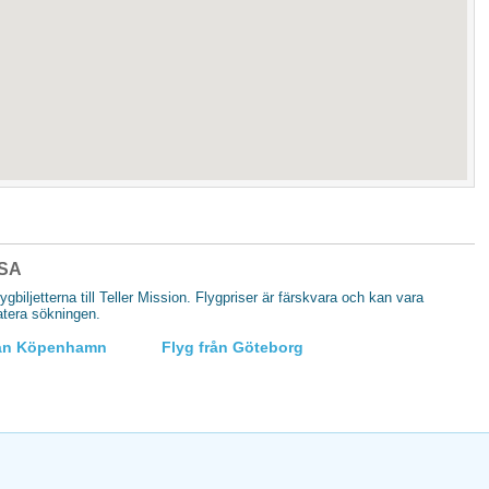
USA
lygbiljetterna till Teller Mission. Flygpriser är färskvara och kan vara
datera sökningen.
rån Köpenhamn
Flyg från Göteborg