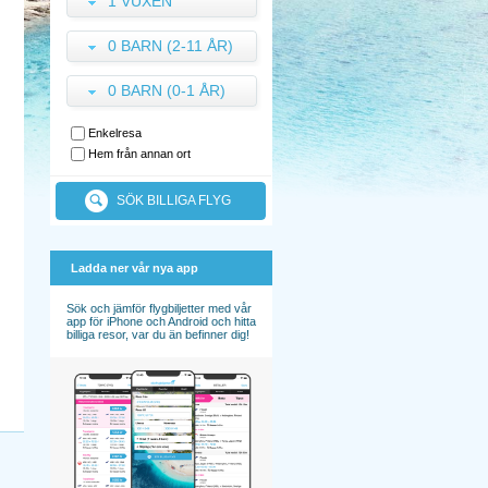
1 VUXEN
0 BARN (2-11 ÅR)
0 BARN (0-1 ÅR)
Enkelresa
Hem från annan ort
SÖK BILLIGA FLYG
Ladda ner vår nya app
Sök och jämför flygbiljetter med vår
app för iPhone och Android och hitta
billiga resor, var du än befinner dig!