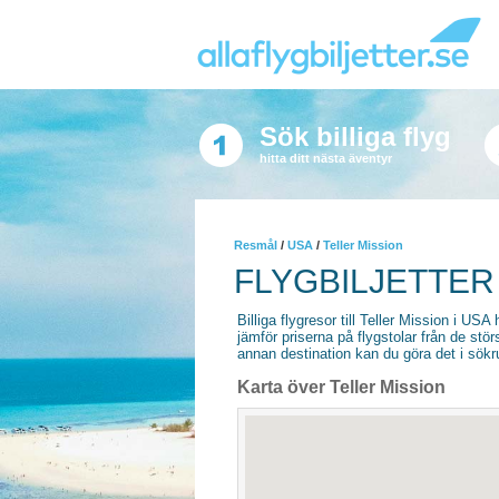
Sök billiga flyg
hitta ditt nästa äventyr
Resmål
/
USA
/
Teller Mission
FLYGBILJETTER 
Billiga flygresor till Teller Mission i USA 
jämför priserna på flygstolar från de stör
annan destination kan du göra det i sökrut
Karta över Teller Mission