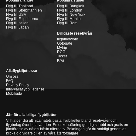
Populära länder
Populära städer
Flyg till Thailand
Flyg till Bangkok
Flyg till Storbritannien
Flyg till London
Flyg till USA
Flyg till New York
Flyg till Filippinerna
Flyg till Manila
Flyg till Italien
Flyg till Rom
Flyg till Japan
Billigaste resebyrån
flightnetwork
Gotogate
Mytrip
RCG
Ticket
Kiwi
Allaflygbiljetter.se
Om oss
FAQ
Privacy Policy
info@allaflygbiljetter.se
Mobilsida
Jämför alla billiga flygbiljetter
Vi hjälper dig att hitta nätets bästa flygbiljetter bland resebyråer och
flygbolag över hela världen. En enkel sökning ger dig snabbt och gratis en
jämförelse av nätets bästa alternativ. Bokningen gör du smidigt genom att
klicka dig vidare till en av våra återförsäljare.