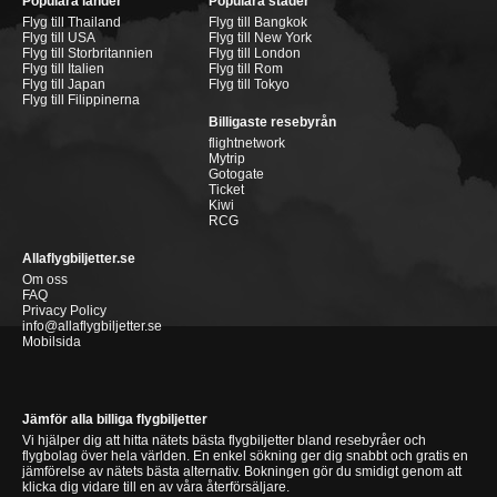
Populära länder
Populära städer
Flyg till Thailand
Flyg till Bangkok
Flyg till USA
Flyg till New York
Flyg till Storbritannien
Flyg till London
Flyg till Italien
Flyg till Rom
Flyg till Japan
Flyg till Tokyo
Flyg till Filippinerna
Billigaste resebyrån
flightnetwork
Mytrip
Gotogate
Ticket
Kiwi
RCG
Allaflygbiljetter.se
Om oss
FAQ
Privacy Policy
info@allaflygbiljetter.se
Mobilsida
Jämför alla billiga flygbiljetter
Vi hjälper dig att hitta nätets bästa flygbiljetter bland resebyråer och
flygbolag över hela världen. En enkel sökning ger dig snabbt och gratis en
jämförelse av nätets bästa alternativ. Bokningen gör du smidigt genom att
klicka dig vidare till en av våra återförsäljare.