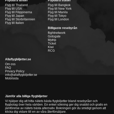
Populära länder
Populära städer
Flyg till Thailand
Flyg till Bangkok
Flyg till USA
Flyg till New York
Flyg till Filippinerna
Flyg till Manila
Flyg till Japan
Flyg till Tokyo
Flyg till Storbritannien
Flyg till London
Flyg till Italien
Billigaste resebyrån
flightnetwork
Gotogate
Mytrip
Ticket
Kiwi
RCG
Allaflygbiljetter.se
Om oss
FAQ
Privacy Policy
info@allaflygbiljetter.se
Mobilsida
Jämför alla billiga flygbiljetter
Vi hjälper dig att hitta nätets bästa flygbiljetter bland resebyråer och
flygbolag över hela världen. En enkel sökning ger dig snabbt och gratis en
jämförelse av nätets bästa alternativ. Bokningen gör du smidigt genom att
klicka dig vidare till en av våra återförsäljare.