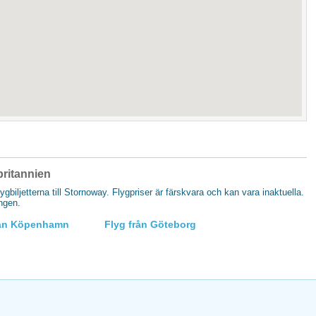
rbritannien
lygbiljetterna till Stornoway. Flygpriser är färskvara och kan vara inaktuella.
ingen.
rån Köpenhamn
Flyg från Göteborg