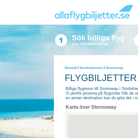
Sök billiga flyg
hitta ditt nästa äventyr
Resmål
/
Storbritannien
/
Stornoway
FLYGBILJETTER
Billiga flygresor till Stornoway i Storbrita
Vi jämför priserna på flygstolar från de s
en annan destination kan du göra det i sö
Karta över Stornoway