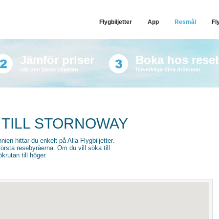
Flygbiljetter
App
Resmål
Fl
Jämför priser
Boka hos rese
välj den bästa biljetten
förverkliga dina drömmar
 TILL STORNOWAY
nnien hittar du enkelt på Alla Flygbiljetter.
törsta resebyråerna. Om du vill söka till
krutan till höger.