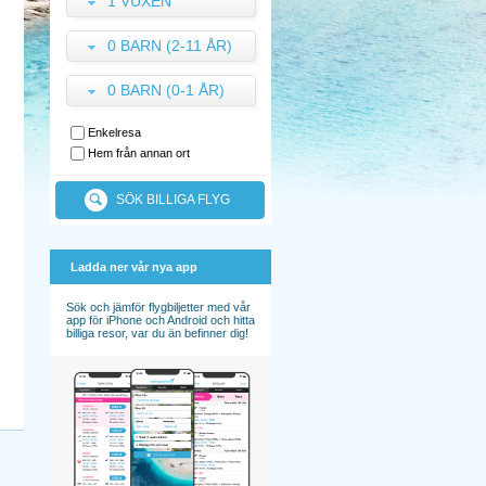
1 VUXEN
0 BARN (2-11 ÅR)
0 BARN (0-1 ÅR)
Enkelresa
Hem från annan ort
SÖK BILLIGA FLYG
Ladda ner vår nya app
Sök och jämför flygbiljetter med vår
app för iPhone och Android och hitta
billiga resor, var du än befinner dig!