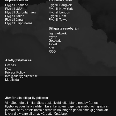
Populära länder
Populära städer
Flyg till Thailand
Flyg till Bangkok
Flyg till USA
Flyg till New York
Flyg till Storbritannien
Flyg till London
Flyg till Italien
Flyg till Rom
Flyg till Japan
Flyg till Tokyo
Flyg till Filippinerna
Billigaste resebyrån
flightnetwork
Mytrip
Gotogate
Ticket
Kiwi
RCG
Allaflygbiljetter.se
Om oss
FAQ
Privacy Policy
info@allaflygbiljetter.se
Mobilsida
Jämför alla billiga flygbiljetter
Vi hjälper dig att hitta nätets bästa flygbiljetter bland resebyråer och
flygbolag över hela världen. En enkel sökning ger dig snabbt och gratis en
jämförelse av nätets bästa alternativ. Bokningen gör du smidigt genom att
klicka dig vidare till en av våra återförsäljare.