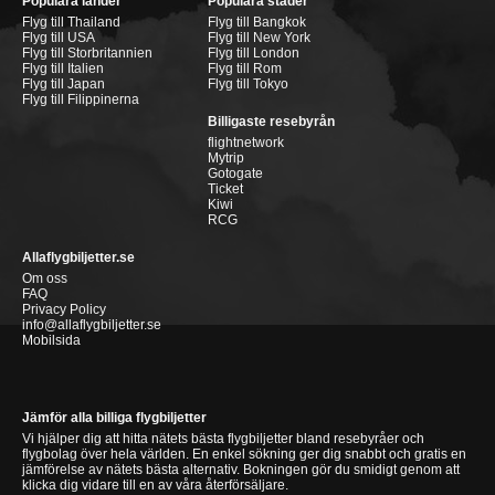
Populära länder
Populära städer
Flyg till Thailand
Flyg till Bangkok
Flyg till USA
Flyg till New York
Flyg till Storbritannien
Flyg till London
Flyg till Italien
Flyg till Rom
Flyg till Japan
Flyg till Tokyo
Flyg till Filippinerna
Billigaste resebyrån
flightnetwork
Mytrip
Gotogate
Ticket
Kiwi
RCG
Allaflygbiljetter.se
Om oss
FAQ
Privacy Policy
info@allaflygbiljetter.se
Mobilsida
Jämför alla billiga flygbiljetter
Vi hjälper dig att hitta nätets bästa flygbiljetter bland resebyråer och
flygbolag över hela världen. En enkel sökning ger dig snabbt och gratis en
jämförelse av nätets bästa alternativ. Bokningen gör du smidigt genom att
klicka dig vidare till en av våra återförsäljare.