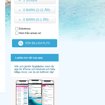
1 VUXEN
0 BARN (2-11 ÅR)
0 BARN (0-1 ÅR)
Enkelresa
Hem från annan ort
SÖK BILLIGA FLYG
Ladda ner vår nya app
Sök och jämför flygbiljetter med vår
app för iPhone och Android och hitta
billiga resor, var du än befinner dig!