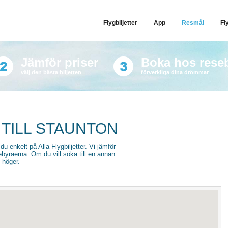
Flygbiljetter
App
Resmål
Fl
Jämför priser
Boka hos rese
välj den bästa biljetten
förverkliga dina drömmar
 TILL STAUNTON
 du enkelt på Alla Flygbiljetter. Vi jämför
sebyråerna. Om du vill söka till en annan
l höger.