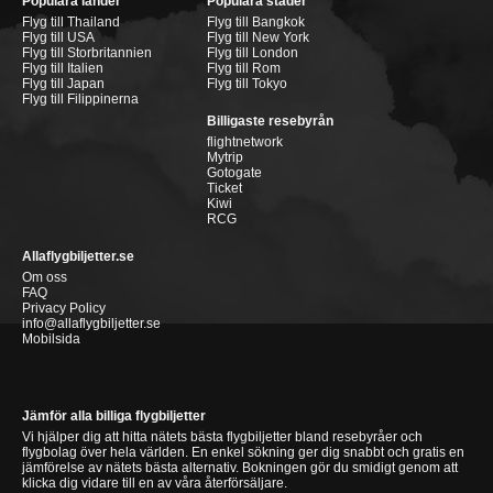
Populära länder
Populära städer
Flyg till Thailand
Flyg till Bangkok
Flyg till USA
Flyg till New York
Flyg till Storbritannien
Flyg till London
Flyg till Italien
Flyg till Rom
Flyg till Japan
Flyg till Tokyo
Flyg till Filippinerna
Billigaste resebyrån
flightnetwork
Mytrip
Gotogate
Ticket
Kiwi
RCG
Allaflygbiljetter.se
Om oss
FAQ
Privacy Policy
info@allaflygbiljetter.se
Mobilsida
Jämför alla billiga flygbiljetter
Vi hjälper dig att hitta nätets bästa flygbiljetter bland resebyråer och
flygbolag över hela världen. En enkel sökning ger dig snabbt och gratis en
jämförelse av nätets bästa alternativ. Bokningen gör du smidigt genom att
klicka dig vidare till en av våra återförsäljare.