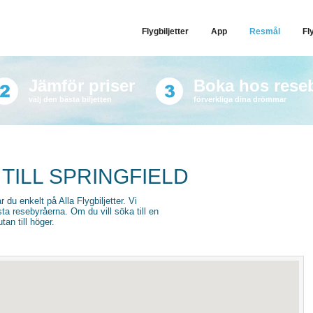
Flygbiljetter
App
Resmål
Fl
Jämför priser
Boka hos rese
välj den bästa biljetten
förverkliga dina drömmar
TILL SPRINGFIELD
ar du enkelt på Alla Flygbiljetter. Vi
sta resebyråerna. Om du vill söka till en
an till höger.