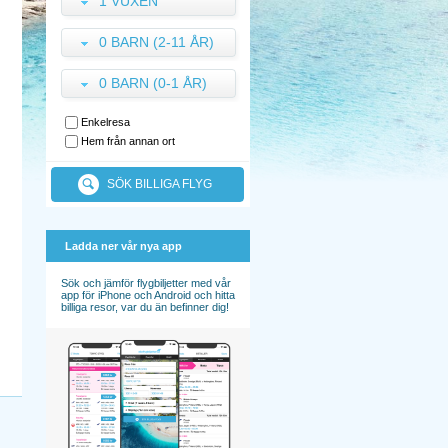
1 VUXEN
0 BARN (2-11 ÅR)
0 BARN (0-1 ÅR)
Enkelresa
Hem från annan ort
SÖK BILLIGA FLYG
Ladda ner vår nya app
Sök och jämför flygbiljetter med vår
app för iPhone och Android och hitta
billiga resor, var du än befinner dig!