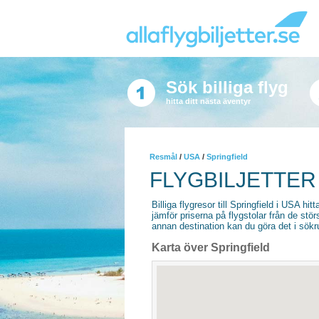
Sök billiga flyg
hitta ditt nästa äventyr
Resmål
/
USA
/
Springfield
FLYGBILJETTER 
Billiga flygresor till Springfield i USA hitt
jämför priserna på flygstolar från de stör
annan destination kan du göra det i sökrut
Karta över Springfield