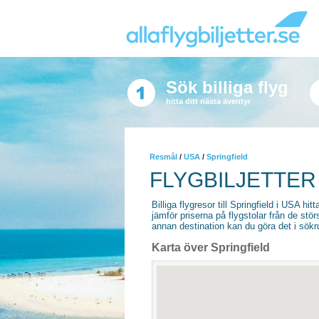
Sök billiga flyg
hitta ditt nästa äventyr
Resmål
/
USA
/
Springfield
FLYGBILJETTER 
Billiga flygresor till Springfield i USA hitt
jämför priserna på flygstolar från de stör
annan destination kan du göra det i sökrut
Karta över Springfield