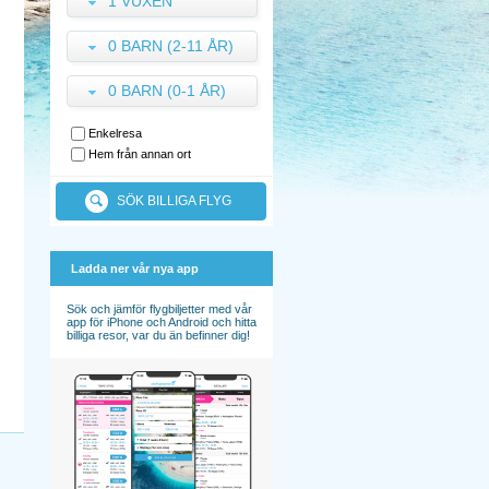
1 VUXEN
0 BARN (2-11 ÅR)
0 BARN (0-1 ÅR)
Enkelresa
Hem från annan ort
SÖK BILLIGA FLYG
Ladda ner vår nya app
Sök och jämför flygbiljetter med vår
app för iPhone och Android och hitta
billiga resor, var du än befinner dig!