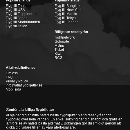
Populära länder
Populära städer
Flyg till Thailand
Flyg till Bangkok
Flyg till USA
Flyg till New York
Flyg till Filippinerna
Flyg till Manila
Flyg till Japan
Flyg till Tokyo
Flyg till Storbritannien
Flyg till London
Flyg till Italien
Billigaste resebyrån
flightnetwork
Gotogate
Mytrip
Ticket
Kiwi
RCG
Allaflygbiljetter.se
Om oss
FAQ
Privacy Policy
info@allaflygbiljetter.se
Mobilsida
Jämför alla billiga flygbiljetter
Vi hjälper dig att hitta nätets bästa flygbiljetter bland resebyråer och
flygbolag över hela världen. En enkel sökning ger dig snabbt och gratis en
jämförelse av nätets bästa alternativ. Bokningen gör du smidigt genom att
klicka dig vidare till en av våra återförsäljare.