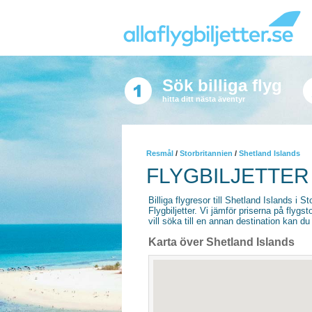
Sök billiga flyg
hitta ditt nästa äventyr
Resmål
/
Storbritannien
/
Shetland Islands
FLYGBILJETTER
Billiga flygresor till Shetland Islands i St
Flygbiljetter. Vi jämför priserna på flyg
vill söka till en annan destination kan du 
Karta över Shetland Islands