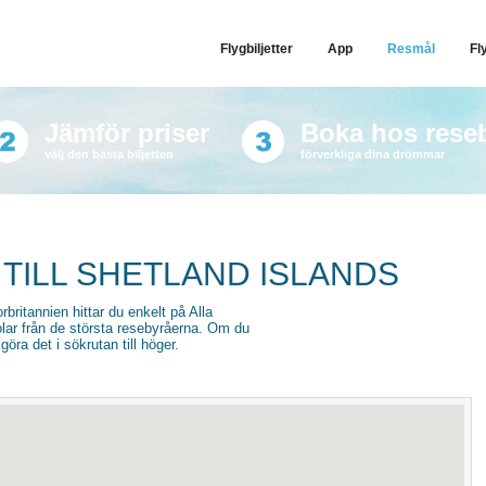
Flygbiljetter
App
Resmål
Fl
Jämför priser
Boka hos rese
välj den bästa biljetten
förverkliga dina drömmar
 TILL SHETLAND ISLANDS
orbritannien hittar du enkelt på Alla
stolar från de största resebyråerna. Om du
göra det i sökrutan till höger.