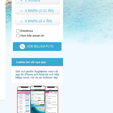
1 VUXEN
0 BARN (2-11 ÅR)
0 BARN (0-1 ÅR)
Enkelresa
Hem från annan ort
SÖK BILLIGA FLYG
Ladda ner vår nya app
Sök och jämför flygbiljetter med vår
app för iPhone och Android och hitta
billiga resor, var du än befinner dig!