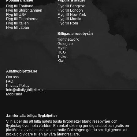
Populära länder
Populära städer
Flyg till Thailand
Flyg till Bangkok
Flyg till Storbritannien
Flyg till London
Flyg till USA
Flyg till New York
Flyg till Filippinerna
Flyg till Manila
Flyg till Italien
Flyg till Rom
Flyg till Japan
Billigaste resebyrån
flightnetwork
Gotogate
Mytrip
RCG
Ticket
Kiwi
Allaflygbiljetter.se
Om oss
FAQ
Privacy Policy
info@allaflygbiljetter.se
Mobilsida
Jämför alla billiga flygbiljetter
Vi hjälper dig att hitta nätets bästa flygbiljetter bland resebyråer och
flygbolag över hela världen. En enkel sökning ger dig snabbt och gratis en
jämförelse av nätets bästa alternativ. Bokningen gör du smidigt genom att
klicka dig vidare till en av våra återförsäljare.