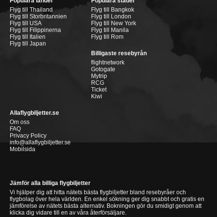
Populära länder
Populära städer
Flyg till Thailand
Flyg till Bangkok
Flyg till Storbritannien
Flyg till London
Flyg till USA
Flyg till New York
Flyg till Filippinerna
Flyg till Manila
Flyg till Italien
Flyg till Rom
Flyg till Japan
Billigaste resebyrån
flightnetwork
Gotogate
Mytrip
RCG
Ticket
Kiwi
Allaflygbiljetter.se
Om oss
FAQ
Privacy Policy
info@allaflygbiljetter.se
Mobilsida
Jämför alla billiga flygbiljetter
Vi hjälper dig att hitta nätets bästa flygbiljetter bland resebyråer och
flygbolag över hela världen. En enkel sökning ger dig snabbt och gratis en
jämförelse av nätets bästa alternativ. Bokningen gör du smidigt genom att
klicka dig vidare till en av våra återförsäljare.