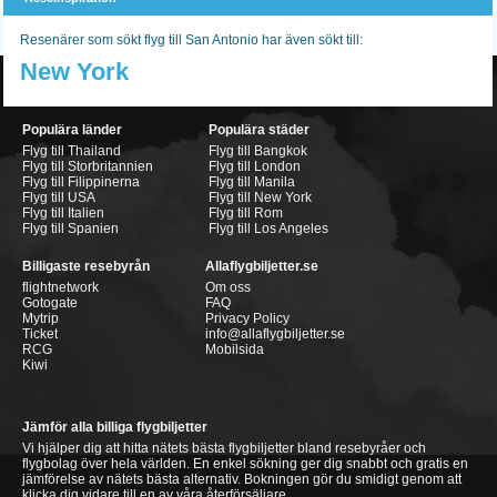
Resenärer som sökt flyg till San Antonio har även sökt till:
New York
Populära länder
Populära städer
Flyg till Thailand
Flyg till Bangkok
Flyg till Storbritannien
Flyg till London
Flyg till Filippinerna
Flyg till Manila
Flyg till USA
Flyg till New York
Flyg till Italien
Flyg till Rom
Flyg till Spanien
Flyg till Los Angeles
Billigaste resebyrån
Allaflygbiljetter.se
flightnetwork
Om oss
Gotogate
FAQ
Mytrip
Privacy Policy
Ticket
info@allaflygbiljetter.se
RCG
Mobilsida
Kiwi
Jämför alla billiga flygbiljetter
Vi hjälper dig att hitta nätets bästa flygbiljetter bland resebyråer och
flygbolag över hela världen. En enkel sökning ger dig snabbt och gratis en
jämförelse av nätets bästa alternativ. Bokningen gör du smidigt genom att
klicka dig vidare till en av våra återförsäljare.