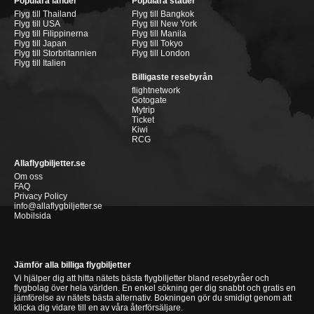
Populära länder
Populära städer
Flyg till Thailand
Flyg till Bangkok
Flyg till USA
Flyg till New York
Flyg till Filippinerna
Flyg till Manila
Flyg till Japan
Flyg till Tokyo
Flyg till Storbritannien
Flyg till London
Flyg till Italien
Billigaste resebyrån
flightnetwork
Gotogate
Mytrip
Ticket
Kiwi
RCG
Allaflygbiljetter.se
Om oss
FAQ
Privacy Policy
info@allaflygbiljetter.se
Mobilsida
Jämför alla billiga flygbiljetter
Vi hjälper dig att hitta nätets bästa flygbiljetter bland resebyråer och
flygbolag över hela världen. En enkel sökning ger dig snabbt och gratis en
jämförelse av nätets bästa alternativ. Bokningen gör du smidigt genom att
klicka dig vidare till en av våra återförsäljare.