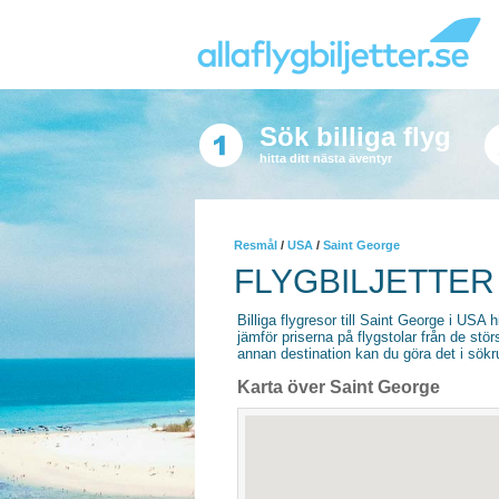
Sök billiga flyg
hitta ditt nästa äventyr
Resmål
/
USA
/
Saint George
FLYGBILJETTER
Billiga flygresor till Saint George i USA hi
jämför priserna på flygstolar från de stör
annan destination kan du göra det i sökrut
Karta över Saint George