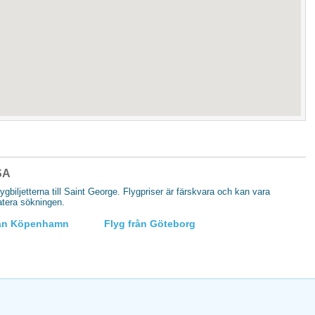
USA
flygbiljetterna till Saint George. Flygpriser är färskvara och kan vara
datera sökningen.
rån Köpenhamn
Flyg från Göteborg