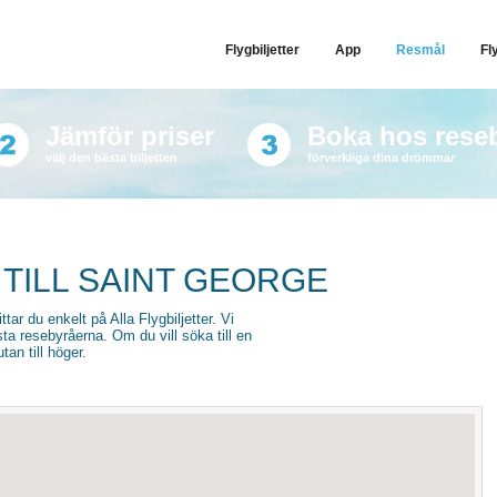
Flygbiljetter
App
Resmål
Fl
Jämför priser
Boka hos rese
välj den bästa biljetten
förverkliga dina drömmar
 TILL SAINT GEORGE
ttar du enkelt på Alla Flygbiljetter. Vi
sta resebyråerna. Om du vill söka till en
an till höger.