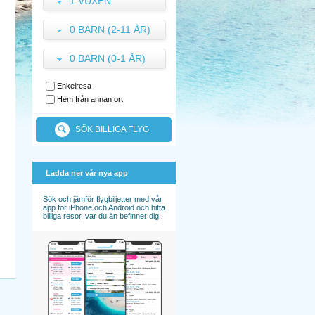
1 VUXEN
0 BARN (2-11 ÅR)
0 BARN (0-1 ÅR)
Enkelresa
Hem från annan ort
SÖK BILLIGA FLYG
Ladda ner vår nya app
Sök och jämför flygbiljetter med vår
app för iPhone och Android och hitta
billiga resor, var du än befinner dig!