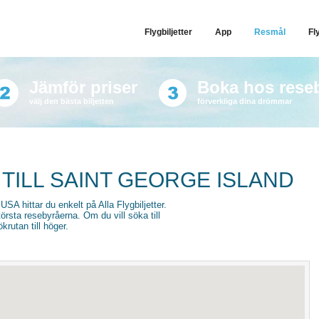
Flygbiljetter
App
Resmål
Fl
Jämför priser
Boka hos rese
välj den bästa biljetten
förverkliga dina drömmar
 TILL SAINT GEORGE ISLAND
 USA hittar du enkelt på Alla Flygbiljetter.
törsta resebyråerna. Om du vill söka till
krutan till höger.