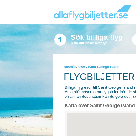
Sök billiga flyg
hitta ditt nästa äventyr
Resmål
/
USA
/
Saint George Island
FLYGBILJETTER
Billiga flygresor till Saint George Island i
Vi jämför priserna på flygstolar från de s
en annan destination kan du göra det i sö
Karta över Saint George Island