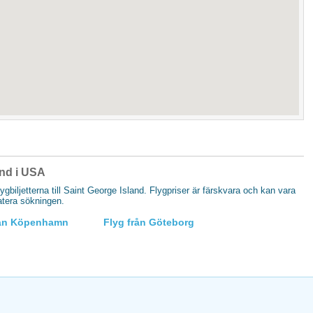
land i USA
flygbiljetterna till Saint George Island. Flygpriser är färskvara och kan vara
datera sökningen.
rån Köpenhamn
Flyg från Göteborg