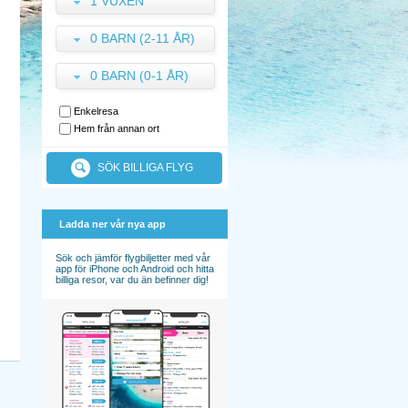
1 VUXEN
0 BARN (2-11 ÅR)
0 BARN (0-1 ÅR)
Enkelresa
Hem från annan ort
SÖK BILLIGA FLYG
Ladda ner vår nya app
Sök och jämför flygbiljetter med vår
app för iPhone och Android och hitta
billiga resor, var du än befinner dig!