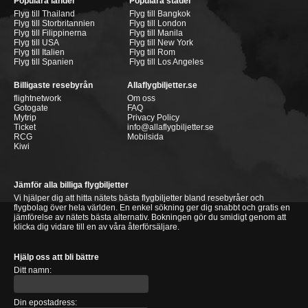
Populära länder
Populära städer
Flyg till Thailand
Flyg till Bangkok
Flyg till Storbritannien
Flyg till London
Flyg till Filippinerna
Flyg till Manila
Flyg till USA
Flyg till New York
Flyg till Italien
Flyg till Rom
Flyg till Spanien
Flyg till Los Angeles
Billigaste resebyrån
Allaflygbiljetter.se
flightnetwork
Om oss
Gotogate
FAQ
Mytrip
Privacy Policy
Ticket
info@allaflygbiljetter.se
RCG
Mobilsida
Kiwi
Jämför alla billiga flygbiljetter
Vi hjälper dig att hitta nätets bästa flygbiljetter bland resebyråer och
flygbolag över hela världen. En enkel sökning ger dig snabbt och gratis en
jämförelse av nätets bästa alternativ. Bokningen gör du smidigt genom att
klicka dig vidare till en av våra återförsäljare.
Hjälp oss att bli bättre
Ditt namn:
Din epostadress: