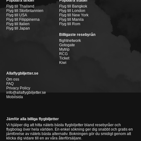
Populära länder
Populära städer
Flyg till Thailand
Flyg till Bangkok
Flyg till Storbritannien
Flyg till London
Flyg till USA
Flyg till New York
Flyg till Filippinerna
Flyg till Manila
Flyg till Italien
Flyg till Rom
Flyg till Japan
Billigaste resebyrån
flightnetwork
Gotogate
Mytrip
RCG
Ticket
Kiwi
Allaflygbiljetter.se
Om oss
FAQ
Privacy Policy
info@allaflygbiljetter.se
Mobilsida
Jämför alla billiga flygbiljetter
Vi hjälper dig att hitta nätets bästa flygbiljetter bland resebyråer och
flygbolag över hela världen. En enkel sökning ger dig snabbt och gratis en
jämförelse av nätets bästa alternativ. Bokningen gör du smidigt genom att
klicka dig vidare till en av våra återförsäljare.