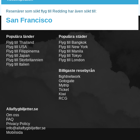
Resenärer som sökt flyg till Redding har även sökt till:
San Francisco
Populära länder
Populära städer
Flyg till Thailand
Flyg till Bangkok
Flyg till USA
Flyg till New York
Flyg till Filippinerna
Flyg till Manila
Flyg till Japan
Flyg till Tokyo
Flyg till Storbritannien
Flyg till London
Flyg till Italien
Billigaste resebyrån
flightnetwork
Gotogate
Mytrip
Ticket
Kiwi
RCG
Allaflygbiljetter.se
Om oss
FAQ
Privacy Policy
info@allaflygbiljetter.se
Mobilsida