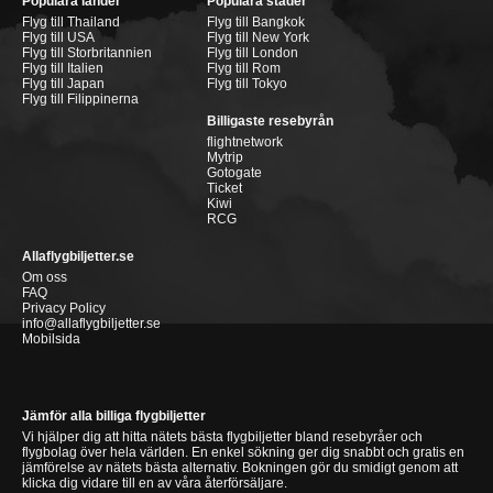
Populära länder
Populära städer
Flyg till Thailand
Flyg till Bangkok
Flyg till USA
Flyg till New York
Flyg till Storbritannien
Flyg till London
Flyg till Italien
Flyg till Rom
Flyg till Japan
Flyg till Tokyo
Flyg till Filippinerna
Billigaste resebyrån
flightnetwork
Mytrip
Gotogate
Ticket
Kiwi
RCG
Allaflygbiljetter.se
Om oss
FAQ
Privacy Policy
info@allaflygbiljetter.se
Mobilsida
Jämför alla billiga flygbiljetter
Vi hjälper dig att hitta nätets bästa flygbiljetter bland resebyråer och
flygbolag över hela världen. En enkel sökning ger dig snabbt och gratis en
jämförelse av nätets bästa alternativ. Bokningen gör du smidigt genom att
klicka dig vidare till en av våra återförsäljare.