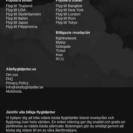
Populära länder
Populära städer
Flyg till Thailand
Flyg till Bangkok
Flyg till USA
Flyg till New York
Flyg till Storbritannien
Flyg till London
Flyg till Italien
Flyg till Rom
Flyg till Japan
Flyg till Tokyo
Flyg till Filippinerna
Billigaste resebyrån
flightnetwork
Mytrip
Gotogate
Ticket
Kiwi
RCG
Allaflygbiljetter.se
Om oss
FAQ
Privacy Policy
info@allaflygbiljetter.se
Mobilsida
Jämför alla billiga flygbiljetter
Vi hjälper dig att hitta nätets bästa flygbiljetter bland resebyråer och
flygbolag över hela världen. En enkel sökning ger dig snabbt och gratis en
jämförelse av nätets bästa alternativ. Bokningen gör du smidigt genom att
klicka dig vidare till en av våra återförsäljare.