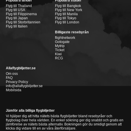
Populära länder
Populära städer
Flyg till Thailand
Flyg till Bangkok
Flyg till USA
Flyg till New York
Flyg till Filippinerna
Flyg till Manila
Flyg till Japan
Flyg till Tokyo
Flyg till Storbritannien
Flyg till London
Flyg till Italien
Billigaste resebyrån
flightnetwork
Gotogate
Mytrip
Ticket
Kiwi
RCG
Allaflygbiljetter.se
Om oss
FAQ
Privacy Policy
info@allaflygbiljetter.se
Mobilsida
Jämför alla billiga flygbiljetter
Vi hjälper dig att hitta nätets bästa flygbiljetter bland resebyråer och
flygbolag över hela världen. En enkel sökning ger dig snabbt och gratis en
jämförelse av nätets bästa alternativ. Bokningen gör du smidigt genom att
klicka dig vidare till en av våra återförsäljare.