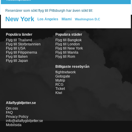
Resenärer som sökt flyg till Pittsburgh har även sökt till:
New York
Los Angeles
Miami
Washington D.C
Populära länder
Populära städer
Flyg till Thailand
Flyg till Bangkok
Flyg till Storbritannien
Flyg till London
Flyg till USA
Flyg till New York
Flyg till Filippinerna
Flyg till Manila
Flyg till Italien
Flyg till Rom
Flyg till Japan
Billigaste resebyrån
flightnetwork
Gotogate
Mytrip
RCG
Ticket
Kiwi
Allaflygbiljetter.se
Om oss
FAQ
Privacy Policy
info@allaflygbiljetter.se
Mobilsida