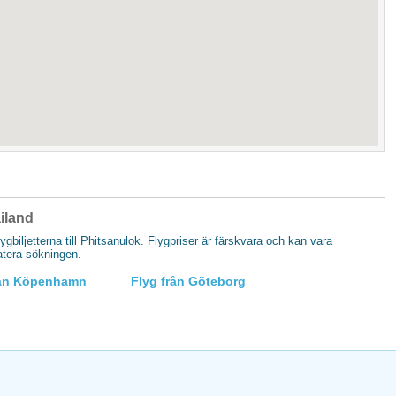
ailand
lygbiljetterna till Phitsanulok. Flygpriser är färskvara och kan vara
datera sökningen.
rån Köpenhamn
Flyg från Göteborg