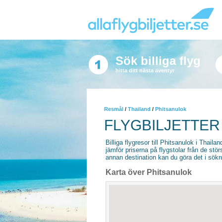
Sök billiga flyg
hitta ditt nästa äventyr
Resmål
/
Thailand
/
Phitsanulok
FLYGBILJETTER
Billiga flygresor till Phitsanulok i Thailan
jämför priserna på flygstolar från de stör
annan destination kan du göra det i sökrut
Karta över Phitsanulok