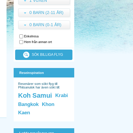
1 VUXEN
0 BARN (2-11 ÅR)
0 BARN (0-1 ÅR)
Enkelresa
Hem från annan ort
SÖK BILLIGA FLYG
Reseinspiration
Resenärer som sökt flyg till
Phitsanulok har även sökt till:
Koh Samui
Krabi
Bangkok
Khon
Kaen