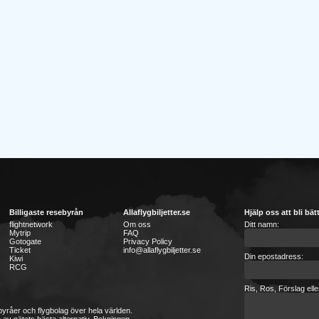
Billigaste resebyrån
Allaflygbiljetter.se
Hjälp oss att bli bät
flightnetwork
Om oss
Ditt namn:
Mytrip
FAQ
Gotogate
Privacy Policy
Ticket
info@allaflygbiljetter.se
Din epostadress:
Kiwi
RCG
Ris, Ros, Förslag ell
sebyråer och flygbolag över hela världen.