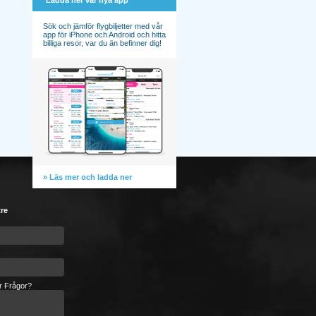
Ladda ner vår nya app
Sök och jämför flygbiljetter med vår
app för iPhone och Android och hitta
billiga resor, var du än befinner dig!
» Läs mer och ladda ner
tre
er Frågor?