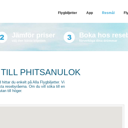
Flygbiljetter
App
Resmål
Fl
Jämför priser
Boka hos rese
välj den bästa biljetten
förverkliga dina drömmar
 TILL PHITSANULOK
d hittar du enkelt på Alla Flygbiljetter. Vi
sta resebyråerna. Om du vill söka till en
an till höger.