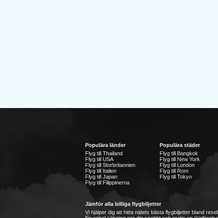
Populära länder
Populära städer
Flyg till Thailand
Flyg till Bangkok
Flyg till USA
Flyg till New York
Flyg till Storbritannien
Flyg till London
Flyg till Italien
Flyg till Rom
Flyg till Japan
Flyg till Tokyo
Flyg till Filippinerna
Jämför alla billiga flygbiljetter
Vi hjälper dig att hitta nätets bästa flygbiljetter bland re