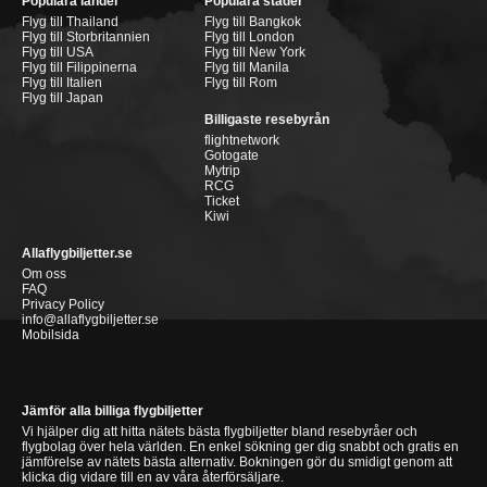
Populära länder
Populära städer
Flyg till Thailand
Flyg till Bangkok
Flyg till Storbritannien
Flyg till London
Flyg till USA
Flyg till New York
Flyg till Filippinerna
Flyg till Manila
Flyg till Italien
Flyg till Rom
Flyg till Japan
Billigaste resebyrån
flightnetwork
Gotogate
Mytrip
RCG
Ticket
Kiwi
Allaflygbiljetter.se
Om oss
FAQ
Privacy Policy
info@allaflygbiljetter.se
Mobilsida
Jämför alla billiga flygbiljetter
Vi hjälper dig att hitta nätets bästa flygbiljetter bland resebyråer och
flygbolag över hela världen. En enkel sökning ger dig snabbt och gratis en
jämförelse av nätets bästa alternativ. Bokningen gör du smidigt genom att
klicka dig vidare till en av våra återförsäljare.