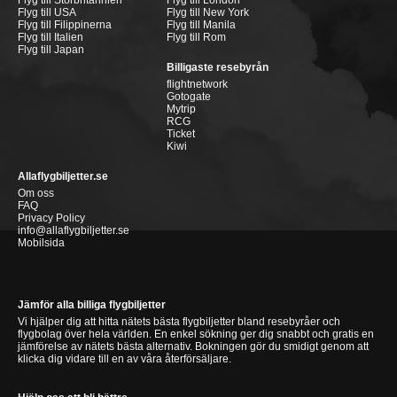
Flyg till Storbritannien
Flyg till London
Flyg till USA
Flyg till New York
Flyg till Filippinerna
Flyg till Manila
Flyg till Italien
Flyg till Rom
Flyg till Japan
Billigaste resebyrån
flightnetwork
Gotogate
Mytrip
RCG
Ticket
Kiwi
Allaflygbiljetter.se
Om oss
FAQ
Privacy Policy
info@allaflygbiljetter.se
Mobilsida
Jämför alla billiga flygbiljetter
Vi hjälper dig att hitta nätets bästa flygbiljetter bland resebyråer och
flygbolag över hela världen. En enkel sökning ger dig snabbt och gratis en
jämförelse av nätets bästa alternativ. Bokningen gör du smidigt genom att
klicka dig vidare till en av våra återförsäljare.