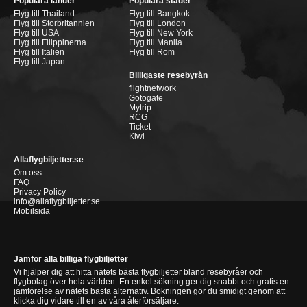
Populära länder
Populära städer
Flyg till Thailand
Flyg till Bangkok
Flyg till Storbritannien
Flyg till London
Flyg till USA
Flyg till New York
Flyg till Filippinerna
Flyg till Manila
Flyg till Italien
Flyg till Rom
Flyg till Japan
Billigaste resebyrån
flightnetwork
Gotogate
Mytrip
RCG
Ticket
Kiwi
Allaflygbiljetter.se
Om oss
FAQ
Privacy Policy
info@allaflygbiljetter.se
Mobilsida
Jämför alla billiga flygbiljetter
Vi hjälper dig att hitta nätets bästa flygbiljetter bland resebyråer och
flygbolag över hela världen. En enkel sökning ger dig snabbt och gratis en
jämförelse av nätets bästa alternativ. Bokningen gör du smidigt genom att
klicka dig vidare till en av våra återförsäljare.