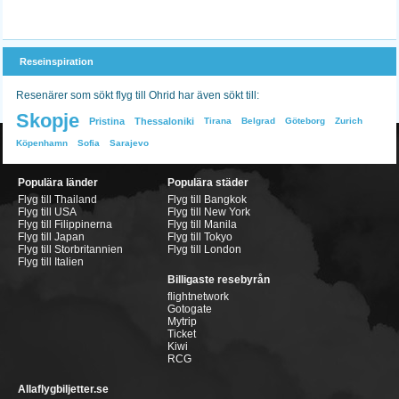
Reseinspiration
Resenärer som sökt flyg till Ohrid har även sökt till:
Skopje
Pristina
Thessaloniki
Tirana
Belgrad
Göteborg
Zurich
Köpenhamn
Sofia
Sarajevo
Populära länder
Populära städer
Flyg till Thailand
Flyg till Bangkok
Flyg till USA
Flyg till New York
Flyg till Filippinerna
Flyg till Manila
Flyg till Japan
Flyg till Tokyo
Flyg till Storbritannien
Flyg till London
Flyg till Italien
Billigaste resebyrån
flightnetwork
Gotogate
Mytrip
Ticket
Kiwi
RCG
Allaflygbiljetter.se