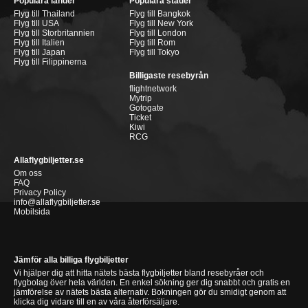
Populära länder
Populära städer
Flyg till Thailand
Flyg till Bangkok
Flyg till USA
Flyg till New York
Flyg till Storbritannien
Flyg till London
Flyg till Italien
Flyg till Rom
Flyg till Japan
Flyg till Tokyo
Flyg till Filippinerna
Billigaste resebyrån
flightnetwork
Mytrip
Gotogate
Ticket
Kiwi
RCG
Allaflygbiljetter.se
Om oss
FAQ
Privacy Policy
info@allaflygbiljetter.se
Mobilsida
Jämför alla billiga flygbiljetter
Vi hjälper dig att hitta nätets bästa flygbiljetter bland resebyråer och
flygbolag över hela världen. En enkel sökning ger dig snabbt och gratis en
jämförelse av nätets bästa alternativ. Bokningen gör du smidigt genom att
klicka dig vidare till en av våra återförsäljare.