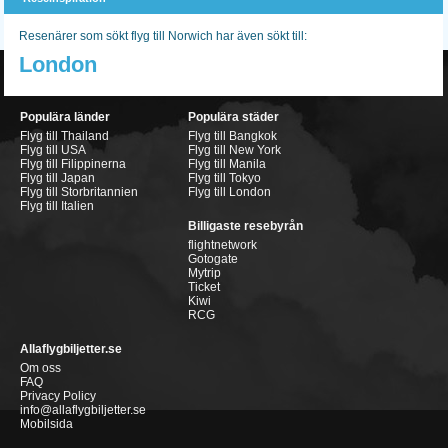
Resenärer som sökt flyg till Norwich har även sökt till:
London
Populära länder
Populära städer
Flyg till Thailand
Flyg till Bangkok
Flyg till USA
Flyg till New York
Flyg till Filippinerna
Flyg till Manila
Flyg till Japan
Flyg till Tokyo
Flyg till Storbritannien
Flyg till London
Flyg till Italien
Billigaste resebyrån
flightnetwork
Gotogate
Mytrip
Ticket
Kiwi
RCG
Allaflygbiljetter.se
Om oss
FAQ
Privacy Policy
info@allaflygbiljetter.se
Mobilsida