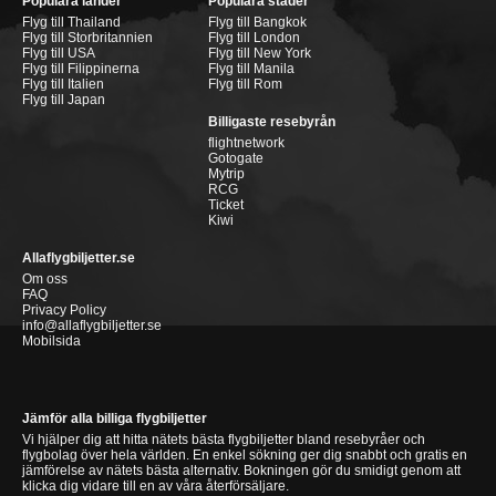
Populära länder
Populära städer
Flyg till Thailand
Flyg till Bangkok
Flyg till Storbritannien
Flyg till London
Flyg till USA
Flyg till New York
Flyg till Filippinerna
Flyg till Manila
Flyg till Italien
Flyg till Rom
Flyg till Japan
Billigaste resebyrån
flightnetwork
Gotogate
Mytrip
RCG
Ticket
Kiwi
Allaflygbiljetter.se
Om oss
FAQ
Privacy Policy
info@allaflygbiljetter.se
Mobilsida
Jämför alla billiga flygbiljetter
Vi hjälper dig att hitta nätets bästa flygbiljetter bland resebyråer och
flygbolag över hela världen. En enkel sökning ger dig snabbt och gratis en
jämförelse av nätets bästa alternativ. Bokningen gör du smidigt genom att
klicka dig vidare till en av våra återförsäljare.