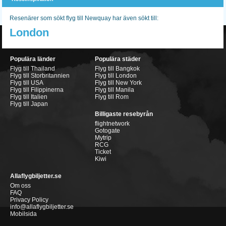
Resenärer som sökt flyg till Newquay har även sökt till:
London
Populära länder
Populära städer
Flyg till Thailand
Flyg till Bangkok
Flyg till Storbritannien
Flyg till London
Flyg till USA
Flyg till New York
Flyg till Filippinerna
Flyg till Manila
Flyg till Italien
Flyg till Rom
Flyg till Japan
Billigaste resebyrån
flightnetwork
Gotogate
Mytrip
RCG
Ticket
Kiwi
Allaflygbiljetter.se
Om oss
FAQ
Privacy Policy
info@allaflygbiljetter.se
Mobilsida