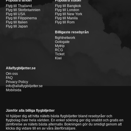
Populära länder
Populära städer
Flyg till Thailand
Flyg till Bangkok
Flyg till Storbritannien
Flyg till London
Flyg till USA
Flyg till New York
Flyg till Filippinerna
Flyg till Manila
Flyg till Italien
Flyg till Rom
Flyg till Japan
Billigaste resebyrån
flightnetwork
Gotogate
Mytrip
RCG
Ticket
Kiwi
Allaflygbiljetter.se
Om oss
FAQ
Privacy Policy
info@allaflygbiljetter.se
Mobilsida
Jämför alla billiga flygbiljetter
Vi hjälper dig att hitta nätets bästa flygbiljetter bland resebyråer och
flygbolag över hela världen. En enkel sökning ger dig snabbt och gratis en
jämförelse av nätets bästa alternativ. Bokningen gör du smidigt genom att
klicka dig vidare till en av våra återförsäljare.