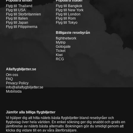
Populära länder
Populära städer
Flyg till Thailand
Flyg till Bangkok
Flyg till USA
Flyg till New York
Flyg till Storbritannien
Flyg till London
Flyg till Italien
Flyg till Rom
Flyg till Japan
Flyg till Tokyo
Flyg till Filippinerna
Billigaste resebyrån
flightnetwork
Mytrip
Gotogate
Ticket
Kiwi
RCG
Allaflygbiljetter.se
Om oss
FAQ
Privacy Policy
info@allaflygbiljetter.se
Mobilsida
Jämför alla billiga flygbiljetter
Vi hjälper dig att hitta nätets bästa flygbiljetter bland resebyråer och
flygbolag över hela världen. En enkel sökning ger dig snabbt och gratis en
jämförelse av nätets bästa alternativ. Bokningen gör du smidigt genom att
klicka dig vidare till en av våra återförsäljare.