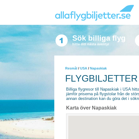
Sök billiga flyg
hitta ditt nästa äventyr
Resmål
/
USA
/
Napaskiak
FLYGBILJETTER 
Billiga flygresor till Napaskiak i USA hitta
jämför priserna på flygstolar från de stör
annan destination kan du göra det i sökrut
Karta över Napaskiak