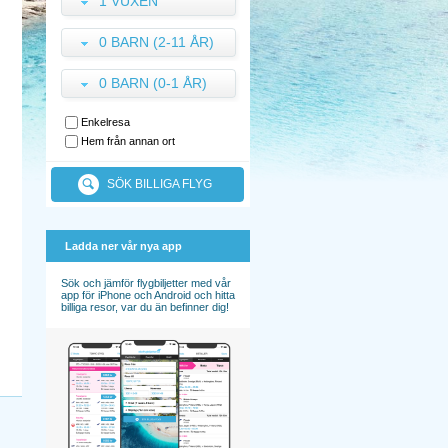
1 VUXEN
0 BARN (2-11 ÅR)
0 BARN (0-1 ÅR)
Enkelresa
Hem från annan ort
SÖK BILLIGA FLYG
Ladda ner vår nya app
Sök och jämför flygbiljetter med vår
app för iPhone och Android och hitta
billiga resor, var du än befinner dig!