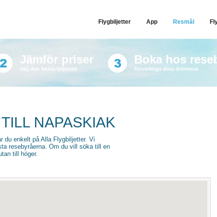
Flygbiljetter
App
Resmål
Fl
Jämför priser
Boka hos rese
välj den bästa biljetten
förverkliga dina drömmar
TILL NAPASKIAK
r du enkelt på Alla Flygbiljetter. Vi
sta resebyråerna. Om du vill söka till en
an till höger.