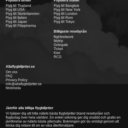
Populära länder
Populära städer
Flyg till Thailand
Flyg till Bangkok
Flyg till USA
Flyg till New York
Flyg till Storbritannien
Flyg till London
Flyg till Italien
Flyg till Rom
Flyg till Japan
Flyg till Tokyo
Flyg till Filippinerna
Billigaste resebyrån
flightnetwork
Mytrip
Gotogate
Ticket
Kiwi
RCG
Allaflygbiljetter.se
Om oss
FAQ
Privacy Policy
info@allaflygbiljetter.se
Mobilsida
Jämför alla billiga flygbiljetter
Vi hjälper dig att hitta nätets bästa flygbiljetter bland resebyråer och
flygbolag över hela världen. En enkel sökning ger dig snabbt och gratis en
jämförelse av nätets bästa alternativ. Bokningen gör du smidigt genom att
klicka dig vidare till en av våra återförsäljare.