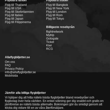
Populära länder
Populära städer
Flyg till Thailand
Flyg till Bangkok
Flyg till USA
Flyg till New York
Flyg till Storbritannien
Flyg till London
Flyg till Italien
Flyg till Rom
Flyg till Japan
Flyg till Tokyo
Flyg till Filippinerna
Billigaste resebyrån
flightnetwork
Mytrip
Gotogate
Ticket
Kiwi
RCG
Allaflygbiljetter.se
Om oss
FAQ
Privacy Policy
info@allaflygbiljetter.se
Mobilsida
Jämför alla billiga flygbiljetter
Vi hjälper dig att hitta nätets bästa flygbiljetter bland resebyråer och
flygbolag över hela världen. En enkel sökning ger dig snabbt och gratis en
jämförelse av nätets bästa alternativ. Bokningen gör du smidigt genom att
klicka dig vidare till en av våra återförsäljare.