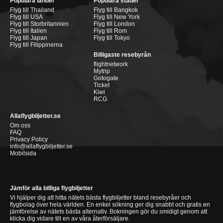
Populära länder
Populära städer
Flyg till Thailand
Flyg till Bangkok
Flyg till USA
Flyg till New York
Flyg till Storbritannien
Flyg till London
Flyg till Italien
Flyg till Rom
Flyg till Japan
Flyg till Tokyo
Flyg till Filippinerna
Billigaste resebyrån
flightnetwork
Mytrip
Gotogate
Ticket
Kiwi
RCG
Allaflygbiljetter.se
Om oss
FAQ
Privacy Policy
info@allaflygbiljetter.se
Mobilsida
Jämför alla billiga flygbiljetter
Vi hjälper dig att hitta nätets bästa flygbiljetter bland resebyråer och
flygbolag över hela världen. En enkel sökning ger dig snabbt och gratis en
jämförelse av nätets bästa alternativ. Bokningen gör du smidigt genom att
klicka dig vidare till en av våra återförsäljare.