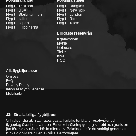
Populära länder
Populära städer
Flyg till Thailand
Flyg till Bangkok
Flyg till USA
Flyg till New York
Flyg till Storbritannien
Flyg till London
Flyg till Italien
Flyg till Rom
Flyg till Japan
Flyg till Tokyo
Flyg till Filippinerna
Billigaste resebyrån
flightnetwork
Mytrip
Gotogate
Ticket
Kiwi
RCG
Allaflygbiljetter.se
Om oss
FAQ
Privacy Policy
info@allaflygbiljetter.se
Mobilsida
Jämför alla billiga flygbiljetter
Vi hjälper dig att hitta nätets bästa flygbiljetter bland resebyråer och
flygbolag över hela världen. En enkel sökning ger dig snabbt och gratis en
jämförelse av nätets bästa alternativ. Bokningen gör du smidigt genom att
klicka dig vidare till en av våra återförsäljare.