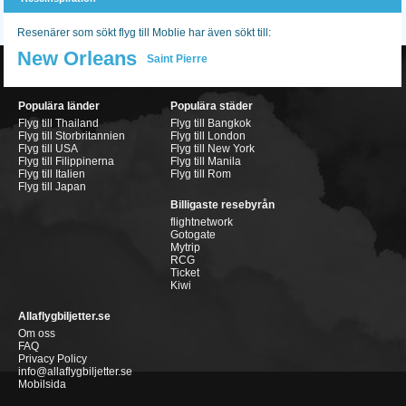
Resenärer som sökt flyg till Moblie har även sökt till:
New Orleans
Saint Pierre
Populära länder
Populära städer
Flyg till Thailand
Flyg till Bangkok
Flyg till Storbritannien
Flyg till London
Flyg till USA
Flyg till New York
Flyg till Filippinerna
Flyg till Manila
Flyg till Italien
Flyg till Rom
Flyg till Japan
Billigaste resebyrån
flightnetwork
Gotogate
Mytrip
RCG
Ticket
Kiwi
Allaflygbiljetter.se
Om oss
FAQ
Privacy Policy
info@allaflygbiljetter.se
Mobilsida