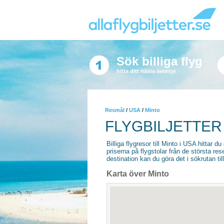
Sök billiga flyg
hitta ditt nästa äventyr
Resmål
/
USA
/
Minto
FLYGBILJETTER 
Billiga flygresor till Minto i USA hittar du
priserna på flygstolar från de största re
destination kan du göra det i sökrutan til
Karta över Minto