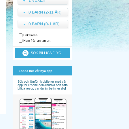
1 VUXEN
0 BARN (2-11 ÅR)
0 BARN (0-1 ÅR)
Enkelresa
Hem från annan ort
SÖK BILLIGA FLYG
Ladda ner vår nya app
Sök och jämför flygbiljetter med vår
app för iPhone och Android och hitta
billiga resor, var du än befinner dig!