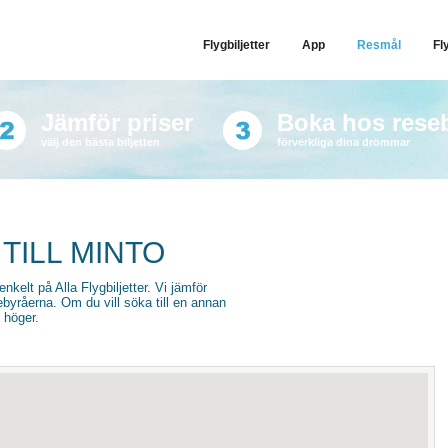
Flygbiljetter
App
Resmål
Fl
Jämför priser
Boka hos rese
välj den bästa biljetten
förverkliga dina drömmar
TILL MINTO
 enkelt på Alla Flygbiljetter. Vi jämför
sebyråerna. Om du vill söka till en annan
l höger.